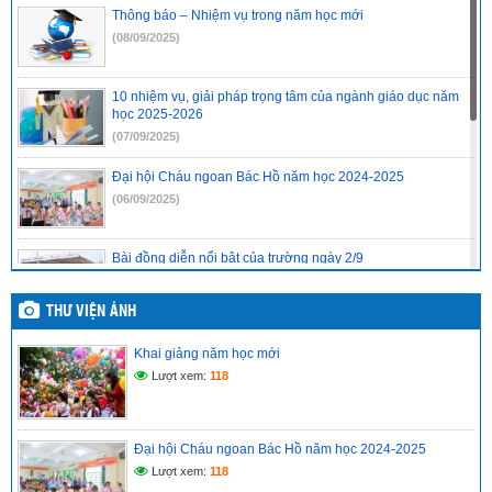
Thông báo – Nhiệm vụ trong năm học mới
(08/09/2025)
10 nhiệm vụ, giải pháp trọng tâm của ngành giáo dục năm
học 2025-2026
(07/09/2025)
Đại hội Cháu ngoan Bác Hồ năm học 2024-2025
(06/09/2025)
Bài đồng diễn nổi bật của trường ngày 2/9
(04/09/2025)
THƯ VIỆN ẢNH
KHUNG KẾ HOẠCH THỜI GIAN NĂM HỌC 2025 – 2026
Khai giảng năm học mới
(04/09/2025)
Lượt xem:
118
Những thay đổi quan trọng trong năm học mới, học sinh cần
nắm rõ Mai Hạ • 03/09/2025 19:00
Đại hội Cháu ngoan Bác Hồ năm học 2024-2025
(03/09/2025)
Lượt xem:
118