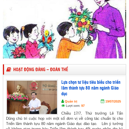
HOẠT ĐỘNG ĐẢNG – ĐOÀN THỂ
Lựa chọn tư liệu tiêu biểu cho triển
lãm thành tựu 80 năm ngành Giáo
dục
Quản trị
19/07/2025
Lượt xem:
97
Chiều 17/7, Thứ trưởng Lê Tấn
Dũng chủ trì cuộc họp với một số đơn vị về công tác chuẩn bị cho
Triển lãm thành tựu 80 năm ngành Giáo dục đào tạo. Lên ý tưởng
về không gian trưng bày Triển lãm thành tựu đất nước nhân dịp kỷ