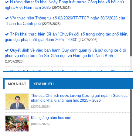
Hướng dẫn triển khai Ngày Pháp luật nước Cộng hòa xã hội chủ
nghĩa Việt Nam năm 2026
(29/07/2026)
V/v thực hiện Thông tư số 02/2026/TT-TTCP ngày 30/6/2026 của
Thanh tra Chính phủ
(22/07/2026)
Triển khai thực hiện Đề án "Chuyển đổi số trong công tác phổ biến,
giáo dục pháp luật giai đoạn 2025 - 2030"
(17/07/2026)
Quyết định về việc ban hành Quy định quản lý và sử dụng xe ô tô
phục vụ công tác của Sở Giáo dục và Đào tạo tỉnh Ninh Bình
(10/07/2026)
Quyết định về việc ban hành Quy định quản lý, sử dụng đất đai và
công sở của cơ quan Sở Giáo dục và Đào tạo tỉnh Ninh Bình
(10/07/2026)
MỚI NHẤT
XEM NHIỀU
Thư của Chủ tịch nước Lương Cường gửi ngành Giáo dục
nhân dịp khai giảng năm học 2025 – 2026
(23/09/2025)
Khai giảng năm học mới
(08/09/2025)