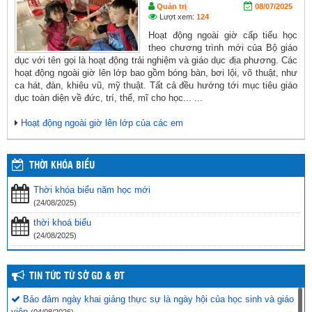
Quản trị
08/07/2025
Lượt xem:
124
Hoạt động ngoài giờ cấp tiểu học
theo chương trình mới của Bộ giáo
dục với tên gọi là hoạt động trải nghiệm và giáo dục địa phương. Các
hoạt động ngoài giờ lên lớp bao gồm bóng bàn, bơi lội, võ thuật, như
ca hát, đàn, khiêu vũ, mỹ thuật. Tất cả đều hướng tới mục tiêu giáo
dục toàn diện về đức, trí, thể, mĩ cho học... ...
Hoạt động ngoài giờ lên lớp của các em
THỜI KHÓA BIỂU
Thời khóa biểu năm học mới
(24/08/2025)
thời khoá biểu
(24/08/2025)
TIN TỨC TỪ SỞ GD & ĐT
Bảo đảm ngày khai giảng thực sự là ngày hội của học sinh và giáo
viên
(04/08/2026)