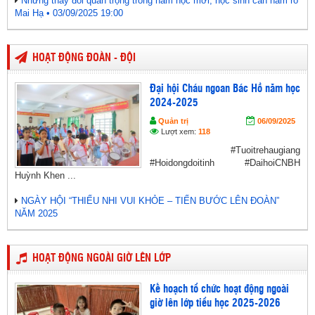
Những thay đổi quan trọng trong năm học mới, học sinh cần nắm rõ
Mai Hạ • 03/09/2025 19:00
HOẠT ĐỘNG ĐOÀN - ĐỘI
Đại hội Cháu ngoan Bác Hồ năm học
2024-2025
Quản trị
06/09/2025
Lượt xem:
118
#Tuoitrehaugiang
#Hoidongdoitinh #DaihoiCNBH
Huỳnh Khen ...
NGÀY HỘI “THIẾU NHI VUI KHỎE – TIẾN BƯỚC LÊN ĐOÀN”
NĂM 2025
HOẠT ĐỘNG NGOÀI GIỜ LÊN LỚP
Kế hoạch tổ chức hoạt động ngoài
giờ lên lớp tiểu học 2025-2026