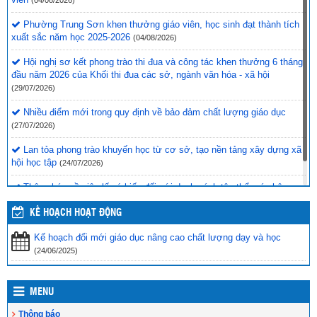
Phường Trung Sơn khen thưởng giáo viên, học sinh đạt thành tích
xuất sắc năm học 2025-2026
(04/08/2026)
Hội nghị sơ kết phong trào thi đua và công tác khen thưởng 6 tháng
đầu năm 2026 của Khối thi đua các sở, ngành văn hóa - xã hội
(29/07/2026)
Nhiều điểm mới trong quy định về bảo đảm chất lượng giáo dục
(27/07/2026)
Lan tỏa phong trào khuyến học từ cơ sở, tạo nền tảng xây dựng xã
hội học tập
(24/07/2026)
Thông báo về việc lấy ý kiến đối với danh sách tập thể, cá nhân
ngành Giáo dục đề nghị khen thưởng, năm học 2025-2026
(23/07/2026)
KẾ HOẠCH HOẠT ĐỘNG
Kế hoạch đổi mới giáo dục nâng cao chất lượng dạy và học
(24/06/2025)
MENU
Thông báo