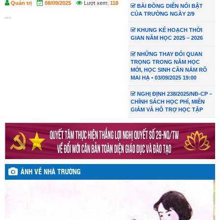
Quản trị
08/09/2025
Lượt xem:
118
BÀI ĐỒNG DIỄN NỔI BẬT
CỦA TRƯỜNG NGÀY 2/9
...
KHUNG KẾ HOẠCH THỜI
GIAN NĂM HỌC 2025 – 2026
NHỮNG THAY ĐỔI QUAN
TRỌNG TRONG NĂM HỌC
MỚI, HỌC SINH CẦN NẮM RÕ
MAI HẠ • 03/09/2025 19:00
NGHỊ ĐỊNH 238/2025/NĐ-CP –
CHÍNH SÁCH HỌC PHÍ, MIỄN
GIẢM VÀ HỖ TRỢ HỌC TẬP
ẢNH VỀ NHÀ TRƯỜNG